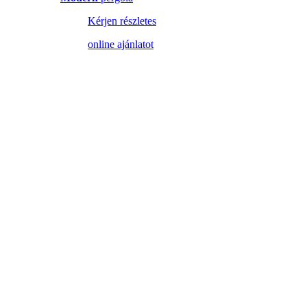
Kérjen részletes
online ajánlatot