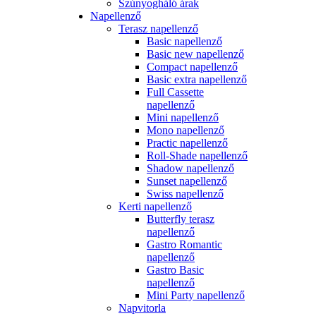
Szúnyogháló árak
Napellenző
Terasz napellenző
Basic napellenző
Basic new napellenző
Compact napellenző
Basic extra napellenző
Full Cassette
napellenző
Mini napellenző
Mono napellenző
Practic napellenző
Roll-Shade napellenző
Shadow napellenző
Sunset napellenző
Swiss napellenző
Kerti napellenző
Butterfly terasz
napellenző
Gastro Romantic
napellenző
Gastro Basic
napellenző
Mini Party napellenző
Napvitorla