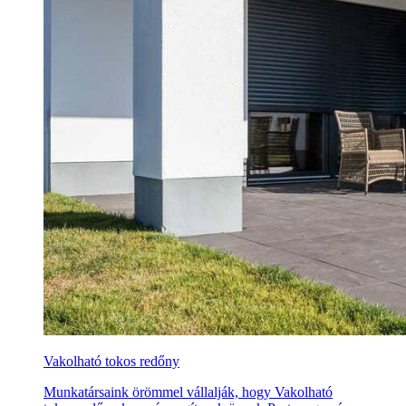
Vakolható tokos redőny
Munkatársaink örömmel vállalják, hogy Vakolható