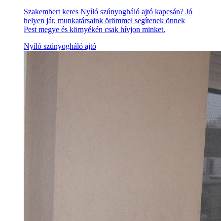
Szakembert keres Nyíló szúnyogháló ajtó kapcsán? Jó
helyen jár, munkatársaink örömmel segítenek önnek
Pest megye és környékén csak hívjon minket.
Nyíló szúnyogháló ajtó