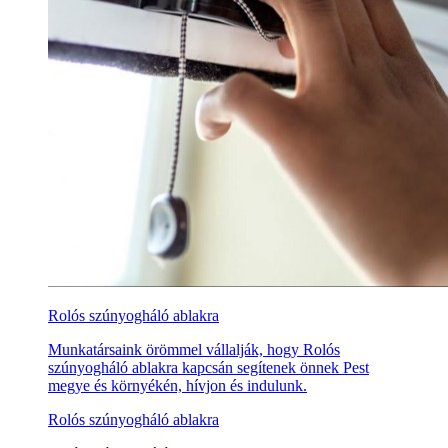
Rolós szúnyogháló ablakra
Munkatársaink örömmel vállalják, hogy Rolós
szúnyogháló ablakra kapcsán segítenek önnek Pest
megye és környékén, hívjon és indulunk.
Rolós szúnyogháló ablakra