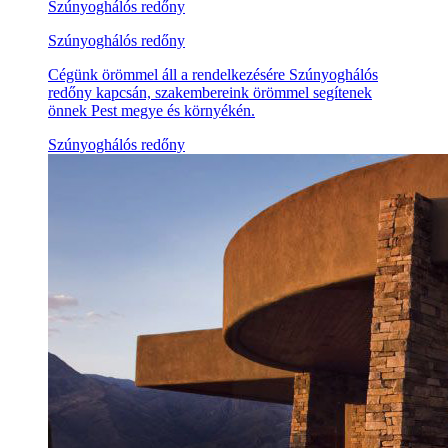
Szúnyoghálós redőny
Szúnyoghálós redőny
Cégünk örömmel áll a rendelkezésére Szúnyoghálós
redőny kapcsán, szakembereink örömmel segítenek
önnek Pest megye és környékén.
Szúnyoghálós redőny