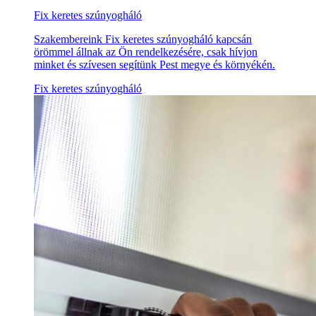
Fix keretes szúnyogháló
Szakembereink Fix keretes szúnyogháló kapcsán
örömmel állnak az Ön rendelkezésére, csak hívjon
minket és szívesen segítünk Pest megye és környékén.
Fix keretes szúnyogháló