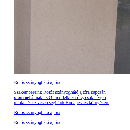
Rolós szúnyogháló ajtóra
Szakembereink Rolós szúnyogháló ajtóra kapcsán
örömmel állnak az Ön rendelkezésére, csak hívjon
minket és szívesen segítünk Budapest és környékén.
Rolós szúnyogháló ajtóra
Rolós szúnyogháló ajtóra