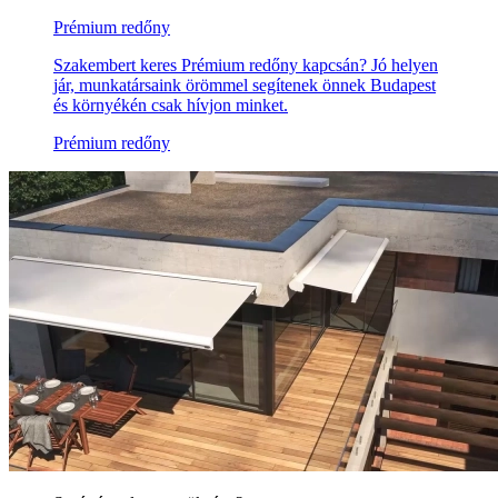
Prémium redőny
Szakembert keres Prémium redőny kapcsán? Jó helyen
jár, munkatársaink örömmel segítenek önnek Budapest
és környékén csak hívjon minket.
Prémium redőny