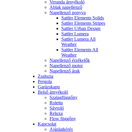
Veranda árnyékoló
Ablak napellenző
Napellenző ponyva
Sattler Elements Solids
Sattler Elements Stripes
Sattler Urban Design
Sattler Lumera
Sattler Lumera All
Weather
Sattler Elements All
Weather
Napellenző érzékelők
Napellenző motor
Napellenző árak
Zsaluzia
Pergola
Garázskapu
Belső árnyékoló
Szalagfüggőny
Roletta
Sávroló
Reluxa
Flow függőny
Kapcsolat
Ajánlatkérés