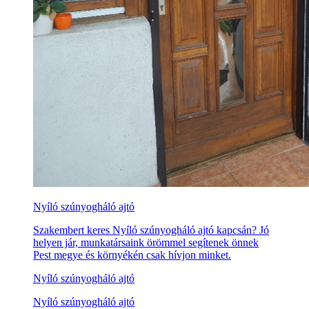
Nyíló szúnyogháló ajtó
Szakembert keres Nyíló szúnyogháló ajtó kapcsán? Jó
helyen jár, munkatársaink örömmel segítenek önnek
Pest megye és környékén csak hívjon minket.
Nyíló szúnyogháló ajtó
Nyíló szúnyogháló ajtó