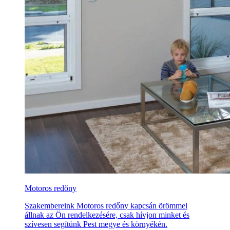
Motoros redőny
Szakembereink Motoros redőny kapcsán örömmel
állnak az Ön rendelkezésére, csak hívjon minket és
szívesen segítünk Pest megye és környékén.