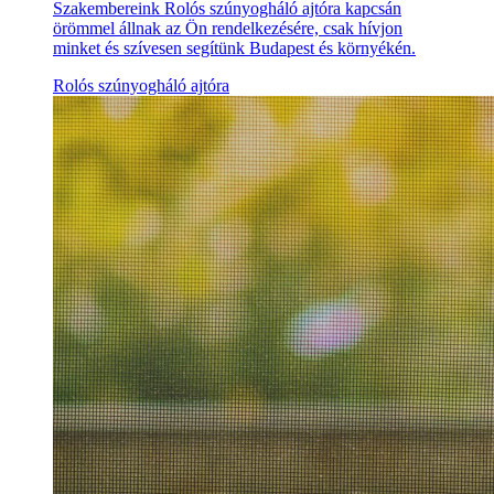
Szakembereink Rolós szúnyogháló ajtóra kapcsán
örömmel állnak az Ön rendelkezésére, csak hívjon
minket és szívesen segítünk Budapest és környékén.
Rolós szúnyogháló ajtóra