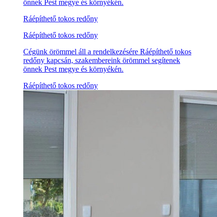
önnek Pest megye és környékén.
Ráépíthető tokos redőny
Ráépíthető tokos redőny
Cégünk örömmel áll a rendelkezésére Ráépíthető tokos
redőny kapcsán, szakembereink örömmel segítenek
önnek Pest megye és környékén.
Ráépíthető tokos redőny