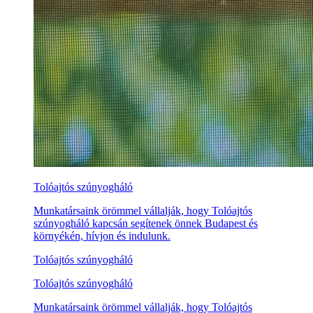
Tolóajtós szúnyogháló
Munkatársaink örömmel vállalják, hogy Tolóajtós
szúnyogháló kapcsán segítenek önnek Budapest és
környékén, hívjon és indulunk.
Tolóajtós szúnyogháló
Tolóajtós szúnyogháló
Munkatársaink örömmel vállalják, hogy Tolóajtós