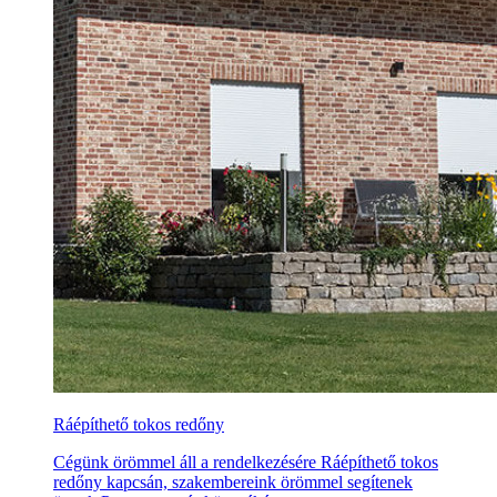
Ráépíthető tokos redőny
Cégünk örömmel áll a rendelkezésére Ráépíthető tokos
redőny kapcsán, szakembereink örömmel segítenek