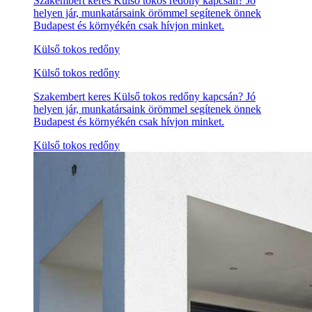
Szakembert keres Külső tokos redőny kapcsán? Jó
helyen jár, munkatársaink örömmel segítenek önnek
Budapest és környékén csak hívjon minket.
Külső tokos redőny
Külső tokos redőny
Szakembert keres Külső tokos redőny kapcsán? Jó
helyen jár, munkatársaink örömmel segítenek önnek
Budapest és környékén csak hívjon minket.
Külső tokos redőny