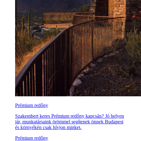
Prémium redőny
Szakembert keres Prémium redőny kapcsán? Jó helyen
jár, munkatársaink örömmel segítenek önnek Budapest
és környékén csak hívjon minket.
Prémium redőny