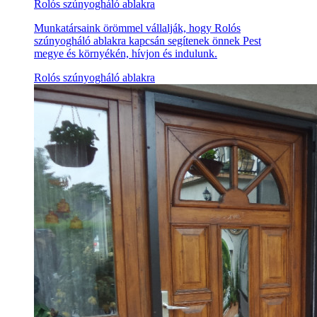
Rolós szúnyogháló ablakra
Munkatársaink örömmel vállalják, hogy Rolós
szúnyogháló ablakra kapcsán segítenek önnek Pest
megye és környékén, hívjon és indulunk.
Rolós szúnyogháló ablakra