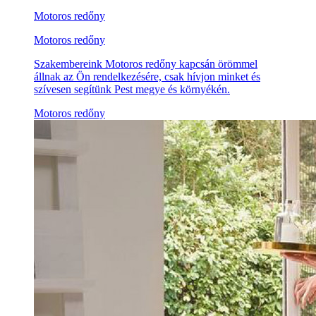
Motoros redőny
Motoros redőny
Szakembereink Motoros redőny kapcsán örömmel
állnak az Ön rendelkezésére, csak hívjon minket és
szívesen segítünk Pest megye és környékén.
Motoros redőny