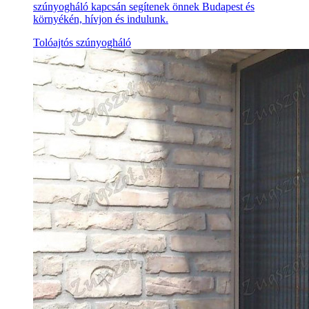
szúnyogháló kapcsán segítenek önnek Budapest és
környékén, hívjon és indulunk.
Tolóajtós szúnyogháló