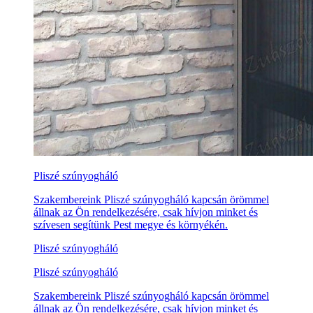
Pliszé szúnyogháló
Szakembereink Pliszé szúnyogháló kapcsán örömmel
állnak az Ön rendelkezésére, csak hívjon minket és
szívesen segítünk Pest megye és környékén.
Pliszé szúnyogháló
Pliszé szúnyogháló
Szakembereink Pliszé szúnyogháló kapcsán örömmel
állnak az Ön rendelkezésére, csak hívjon minket és