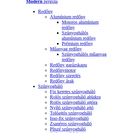
Modern
pergola
Redőny
Alumínium redőny
Motoros alumínium
redőny
Szúnyoghálós
alumínium redőny
Prémium redőny
Műanyag redőny
Szúnyoghálós műanyag
redőny
Redőny garázskapu
Redőnymotor
Redőny szerelés
Redőny árak
Szúnyogháló
Fix keretes szúnyogháló
Rolós szúnyogháló ablakra
Rolós szúnyogháló ajtóra
Nyíló szúnyogháló ajtó
Tolóajtós szúnyogháló
Isso-fix szúnyogháló
Zsanéros szúnyogháló
Pliszé szúnyogháló