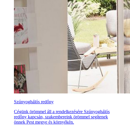
Szúnyoghálós redőny
Cégünk örömmel áll a rendelkezésére Szúnyoghálós
redőny kapcsán, szakembereink örömmel segítenek
önnek Pest megye és környékén.