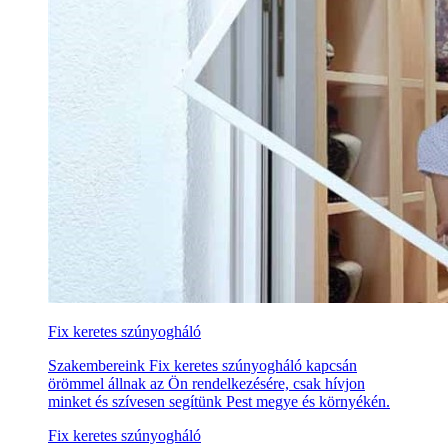
Fix keretes szúnyogháló
Szakembereink Fix keretes szúnyogháló kapcsán
örömmel állnak az Ön rendelkezésére, csak hívjon
minket és szívesen segítünk Pest megye és környékén.
Fix keretes szúnyogháló