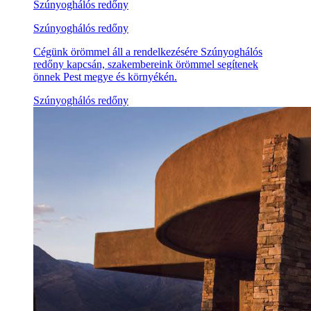
Szúnyoghálós redőny
Szúnyoghálós redőny
Cégünk örömmel áll a rendelkezésére Szúnyoghálós
redőny kapcsán, szakembereink örömmel segítenek
önnek Pest megye és környékén.
Szúnyoghálós redőny