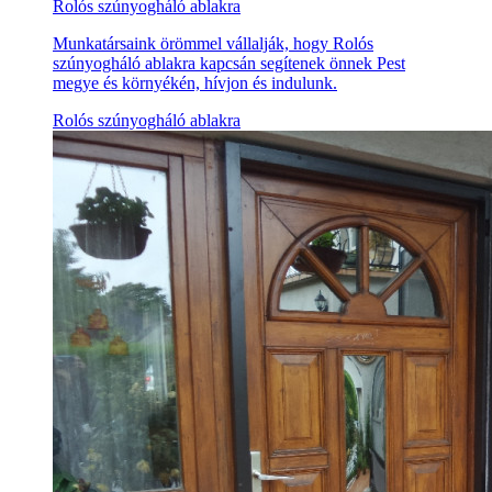
Rolós szúnyogháló ablakra
Munkatársaink örömmel vállalják, hogy Rolós
szúnyogháló ablakra kapcsán segítenek önnek Pest
megye és környékén, hívjon és indulunk.
Rolós szúnyogháló ablakra