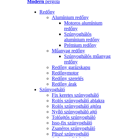
Modern
pergola
Redőny
Alumínium redőny
Motoros alumínium
redőny
Szúnyoghálós
alumínium redőny
Prémium redőny
Műanyag redőny
Szúnyoghálós műanyag
redőny
Redőny garázskapu
Redőnymotor
Redőny szerelés
Redőny árak
Szúnyogháló
Fix keretes szúnyogháló
Rolós szúnyogháló ablakra
Rolós szúnyogháló ajtóra
Nyíló szúnyogháló ajtó
Tolóajtós szúnyogháló
Isso-fix szúnyogháló
Zsanéros szúnyogháló
Pliszé szúnyogháló