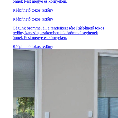
önnek Pest megye és környékén.
Ráépíthető tokos redőny
Ráépíthető tokos redőny
Cégünk örömmel áll a rendelkezésére Ráépíthető tokos
redőny kapcsán, szakembereink örömmel segítenek
önnek Pest megye és környékén.
Ráépíthető tokos redőny