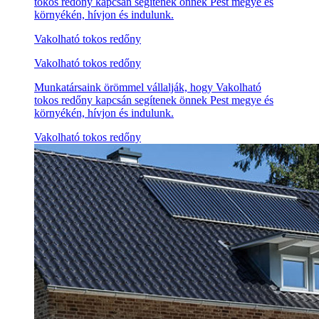
tokos redőny kapcsán segítenek önnek Pest megye és
környékén, hívjon és indulunk.
Vakolható tokos redőny
Vakolható tokos redőny
Munkatársaink örömmel vállalják, hogy Vakolható
tokos redőny kapcsán segítenek önnek Pest megye és
környékén, hívjon és indulunk.
Vakolható tokos redőny