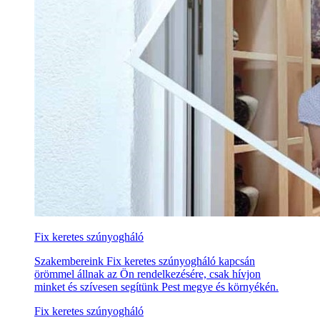
Fix keretes szúnyogháló
Szakembereink Fix keretes szúnyogháló kapcsán
örömmel állnak az Ön rendelkezésére, csak hívjon
minket és szívesen segítünk Pest megye és környékén.
Fix keretes szúnyogháló