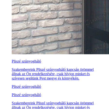
Pliszé szúnyogháló
Szakembereink Pliszé szúnyogháló kapcsán örömmel
állnak az Ön rendelkezésére, csak hívjon minket és
szívesen segítünk Pest megye és környékén.
Pliszé szúnyogháló
Pliszé szúnyogháló
Szakembereink Pliszé szúnyogháló kapcsán örömmel
állnak az Ön rendelkezésére, csak hívjon minket és