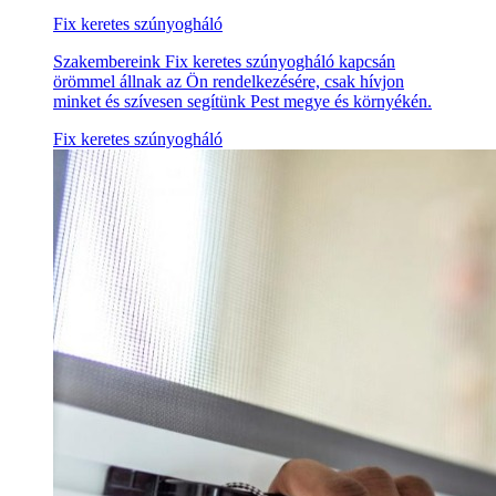
Fix keretes szúnyogháló
Szakembereink Fix keretes szúnyogháló kapcsán
örömmel állnak az Ön rendelkezésére, csak hívjon
minket és szívesen segítünk Pest megye és környékén.
Fix keretes szúnyogháló