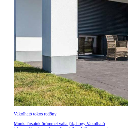
Vakolható tokos redőny
Munkatársaink örömmel vállalják, hogy Vakolható