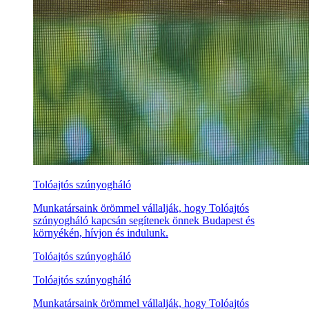
Tolóajtós szúnyogháló
Munkatársaink örömmel vállalják, hogy Tolóajtós
szúnyogháló kapcsán segítenek önnek Budapest és
környékén, hívjon és indulunk.
Tolóajtós szúnyogháló
Tolóajtós szúnyogháló
Munkatársaink örömmel vállalják, hogy Tolóajtós