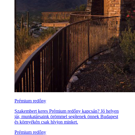
Prémium redőny
Szakembert keres Prémium redőny kapcsán? Jó helyen
jár, munkatársaink örömmel segítenek önnek Budapest
és környékén csak hívjon minket.
Prémium redőny