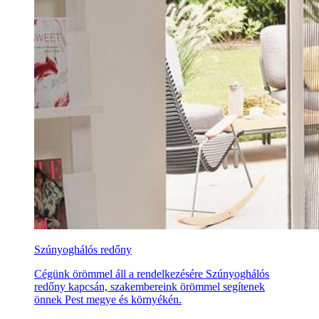
Szúnyoghálós redőny
Cégünk örömmel áll a rendelkezésére Szúnyoghálós
redőny kapcsán, szakembereink örömmel segítenek
önnek Pest megye és környékén.