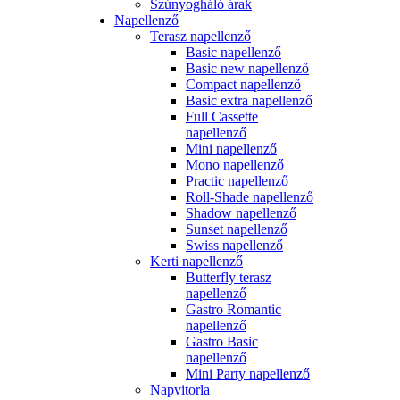
Szúnyogháló árak
Napellenző
Terasz napellenző
Basic napellenző
Basic new napellenző
Compact napellenző
Basic extra napellenző
Full Cassette
napellenző
Mini napellenző
Mono napellenző
Practic napellenző
Roll-Shade napellenző
Shadow napellenző
Sunset napellenző
Swiss napellenző
Kerti napellenző
Butterfly terasz
napellenző
Gastro Romantic
napellenző
Gastro Basic
napellenző
Mini Party napellenző
Napvitorla