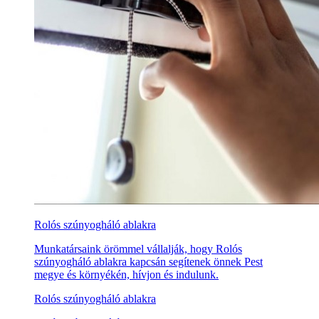
Rolós szúnyogháló ablakra
Munkatársaink örömmel vállalják, hogy Rolós
szúnyogháló ablakra kapcsán segítenek önnek Pest
megye és környékén, hívjon és indulunk.
Rolós szúnyogháló ablakra