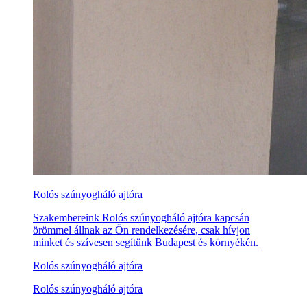
Rolós szúnyogháló ajtóra
Szakembereink Rolós szúnyogháló ajtóra kapcsán
örömmel állnak az Ön rendelkezésére, csak hívjon
minket és szívesen segítünk Budapest és környékén.
Rolós szúnyogháló ajtóra
Rolós szúnyogháló ajtóra