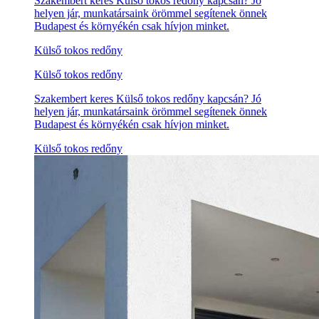
Szakembert keres Külső tokos redőny kapcsán? Jó
helyen jár, munkatársaink örömmel segítenek önnek
Budapest és környékén csak hívjon minket.
Külső tokos redőny
Külső tokos redőny
Szakembert keres Külső tokos redőny kapcsán? Jó
helyen jár, munkatársaink örömmel segítenek önnek
Budapest és környékén csak hívjon minket.
Külső tokos redőny