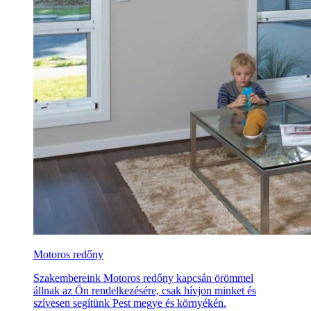
Motoros redőny
Szakembereink Motoros redőny kapcsán örömmel
állnak az Ön rendelkezésére, csak hívjon minket és
szívesen segítünk Pest megye és környékén.