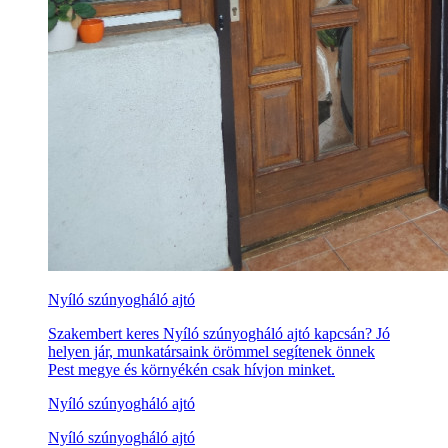
Nyíló szúnyogháló ajtó
Szakembert keres Nyíló szúnyogháló ajtó kapcsán? Jó
helyen jár, munkatársaink örömmel segítenek önnek
Pest megye és környékén csak hívjon minket.
Nyíló szúnyogháló ajtó
Nyíló szúnyogháló ajtó