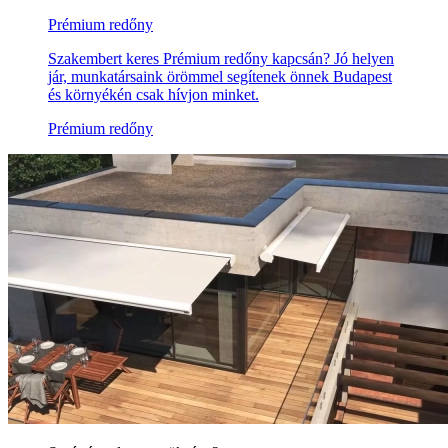
Prémium redőny
Szakembert keres Prémium redőny kapcsán? Jó helyen
jár, munkatársaink örömmel segítenek önnek Budapest
és környékén csak hívjon minket.
Prémium redőny