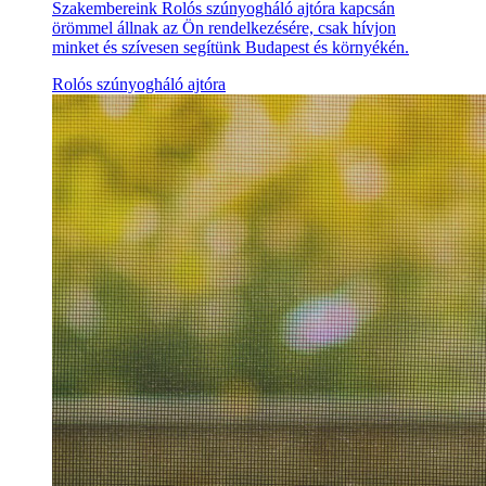
Szakembereink Rolós szúnyogháló ajtóra kapcsán
örömmel állnak az Ön rendelkezésére, csak hívjon
minket és szívesen segítünk Budapest és környékén.
Rolós szúnyogháló ajtóra