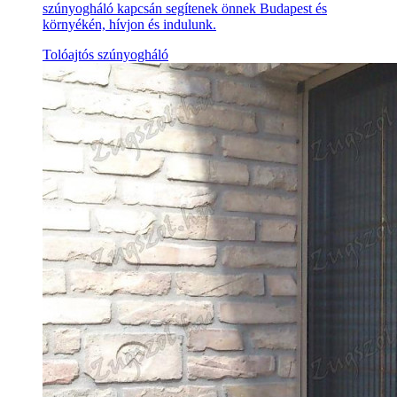
szúnyogháló kapcsán segítenek önnek Budapest és
környékén, hívjon és indulunk.
Tolóajtós szúnyogháló