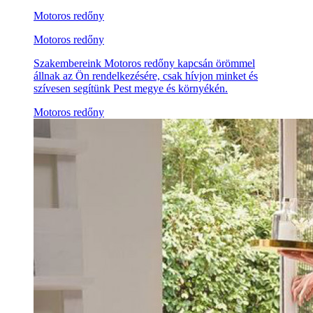
Motoros redőny
Motoros redőny
Szakembereink Motoros redőny kapcsán örömmel
állnak az Ön rendelkezésére, csak hívjon minket és
szívesen segítünk Pest megye és környékén.
Motoros redőny