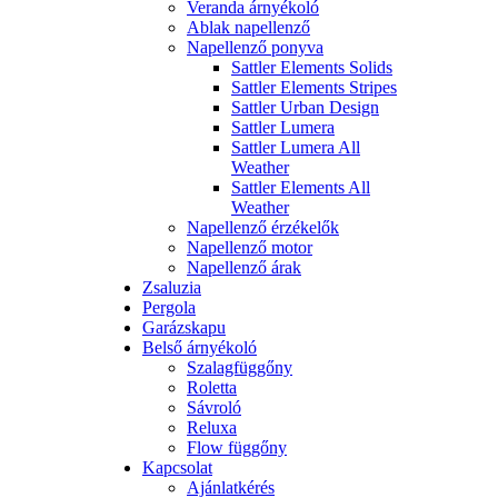
Veranda árnyékoló
Ablak napellenző
Napellenző ponyva
Sattler Elements Solids
Sattler Elements Stripes
Sattler Urban Design
Sattler Lumera
Sattler Lumera All
Weather
Sattler Elements All
Weather
Napellenző érzékelők
Napellenző motor
Napellenző árak
Zsaluzia
Pergola
Garázskapu
Belső árnyékoló
Szalagfüggőny
Roletta
Sávroló
Reluxa
Flow függőny
Kapcsolat
Ajánlatkérés