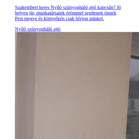
Szakembert keres Nyíló szúnyogháló ajtó kapcsán? Jó
helyen jár, munkatársaink örömmel segítenek önnek
Pest megye és környékén csak hívjon minket.
Nyíló szúnyogháló ajtó