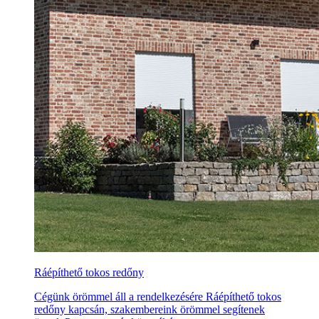
Ráépíthető tokos redőny
Cégünk örömmel áll a rendelkezésére Ráépíthető tokos
redőny kapcsán, szakembereink örömmel segítenek