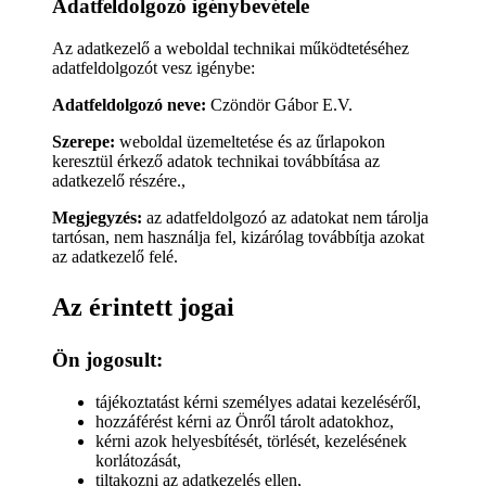
Adatfeldolgozó igénybevétele
Az adatkezelő a weboldal technikai működtetéséhez
adatfeldolgozót vesz igénybe:
Adatfeldolgozó neve:
Czöndör Gábor E.V.
Szerepe:
weboldal üzemeltetése és az űrlapokon
keresztül érkező adatok technikai továbbítása az
adatkezelő részére.,
Megjegyzés:
az adatfeldolgozó az adatokat nem tárolja
tartósan, nem használja fel, kizárólag továbbítja azokat
az adatkezelő felé.
Az érintett jogai
Ön jogosult:
tájékoztatást kérni személyes adatai kezeléséről,
hozzáférést kérni az Önről tárolt adatokhoz,
kérni azok helyesbítését, törlését, kezelésének
korlátozását,
tiltakozni az adatkezelés ellen,