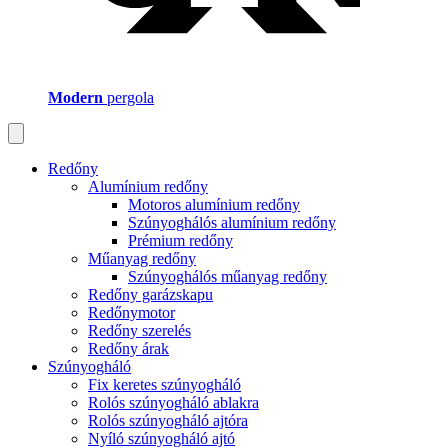
Modern
pergola
Redőny
Alumínium redőny
Motoros alumínium redőny
Szúnyoghálós alumínium redőny
Prémium redőny
Műanyag redőny
Szúnyoghálós műanyag redőny
Redőny garázskapu
Redőnymotor
Redőny szerelés
Redőny árak
Szúnyogháló
Fix keretes szúnyogháló
Rolós szúnyogháló ablakra
Rolós szúnyogháló ajtóra
Nyíló szúnyogháló ajtó