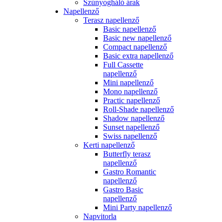
Szúnyogháló árak
Napellenző
Terasz napellenző
Basic napellenző
Basic new napellenző
Compact napellenző
Basic extra napellenző
Full Cassette
napellenző
Mini napellenző
Mono napellenző
Practic napellenző
Roll-Shade napellenző
Shadow napellenző
Sunset napellenző
Swiss napellenző
Kerti napellenző
Butterfly terasz
napellenző
Gastro Romantic
napellenző
Gastro Basic
napellenző
Mini Party napellenző
Napvitorla