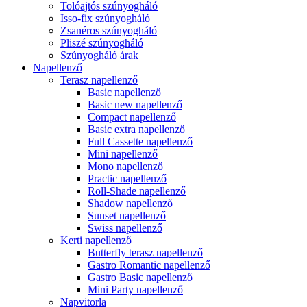
Tolóajtós szúnyogháló
Isso-fix szúnyogháló
Zsanéros szúnyogháló
Pliszé szúnyogháló
Szúnyogháló árak
Napellenző
Terasz napellenző
Basic napellenző
Basic new napellenző
Compact napellenző
Basic extra napellenző
Full Cassette napellenző
Mini napellenző
Mono napellenző
Practic napellenző
Roll-Shade napellenző
Shadow napellenző
Sunset napellenző
Swiss napellenző
Kerti napellenző
Butterfly terasz napellenző
Gastro Romantic napellenző
Gastro Basic napellenző
Mini Party napellenző
Napvitorla