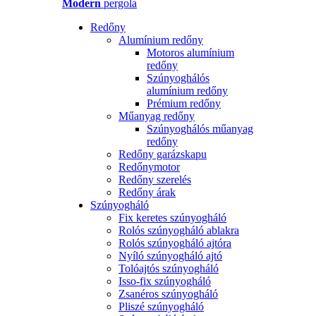
Modern
pergola
Redőny
Alumínium redőny
Motoros alumínium
redőny
Szúnyoghálós
alumínium redőny
Prémium redőny
Műanyag redőny
Szúnyoghálós műanyag
redőny
Redőny garázskapu
Redőnymotor
Redőny szerelés
Redőny árak
Szúnyogháló
Fix keretes szúnyogháló
Rolós szúnyogháló ablakra
Rolós szúnyogháló ajtóra
Nyíló szúnyogháló ajtó
Tolóajtós szúnyogháló
Isso-fix szúnyogháló
Zsanéros szúnyogháló
Pliszé szúnyogháló