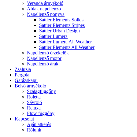
Veranda árnyékoló
Ablak napellenző
Napellenző ponyva
Sattler Elements Solids
Sattler Elements Stripes
Sattler Urban Design
Sattler Lumera
Sattler Lumera All Weather
Sattler Elements All Weather
Napellenző érzékelők
Napellenző motor
Napellenző árak
Zsaluzia
Pergola
Garázskapu
Belső árnyékoló
Szalagfüggőny
Roletta
Sávroló
Reluxa
Flow függőny
Kapcsolat
Ajánlatkérés
Rólunk