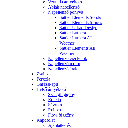
Veranda árnyékoló
Ablak napellenző
Napellenző ponyva
Sattler Elements Solids
Sattler Elements Stripes
Sattler Urban Design
Sattler Lumera
Sattler Lumera All
Weather
Sattler Elements All
Weather
Napellenző érzékelők
Napellenző motor
Napellenző árak
Zsaluzia
Pergola
Garázskapu
Belső árnyékoló
Szalagfüggőny
Roletta
Sávroló
Reluxa
Flow függőny
Kapcsolat
Ajánlatkérés