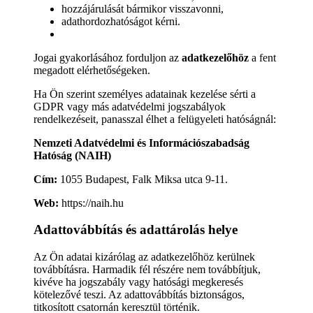
hozzájárulását bármikor visszavonni,
adathordozhatóságot kérni.
Jogai gyakorlásához forduljon az
adatkezelőhöz
a fent
megadott elérhetőségeken.
Ha Ön szerint személyes adatainak kezelése sérti a
GDPR vagy más adatvédelmi jogszabályok
rendelkezéseit, panasszal élhet a felügyeleti hatóságnál:
Nemzeti Adatvédelmi és Információszabadság
Hatóság (NAIH)
Cím:
1055 Budapest, Falk Miksa utca 9-11.
Web:
https://naih.hu
Adattovábbítás és adattárolás helye
Az Ön adatai kizárólag az adatkezelőhöz kerülnek
továbbításra. Harmadik fél részére nem továbbítjuk,
kivéve ha jogszabály vagy hatósági megkeresés
kötelezővé teszi. Az adattovábbítás biztonságos,
titkosított csatornán keresztül történik.