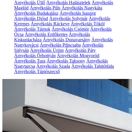
Árnyékolás Üllő
Árnyékolás Halásztelek
Árnyékolás
Maglód
Árnyékolás Pilis
Árnyékolás Nagykáta
Árnyékolás Budakalász
Árnyékolás Isaszeg
Árnyékolás Diósd
Árnyékolás Solymár
Árnyékolás
Kerepes
Árnyékolás Ráckeve
Árnyékolás Tököl
Árnyékolás Tárnok
Árnyékolás Csömör
Árnyékolás
Ócsa
Árnyékolás Erdőkertes
Árnyékolás
Kiskunlacháza
Árnyékolás Dunavarsány
Árnyékolás
Nagykovácsi
Árnyékolás Piliscsaba
Árnyékolás
Sülysáp
Árnyékolás Üröm
Árnyékolás Páty
Árnyékolás Őrbottyán
Árnyékolás Mogyoród
Árnyékolás Tura
Árnyékolás Taksony
Árnyékolás
Nagytarcsa
Árnyékolás Szada
Árnyékolás Tahitótfalu
Árnyékolás Tápiószecső