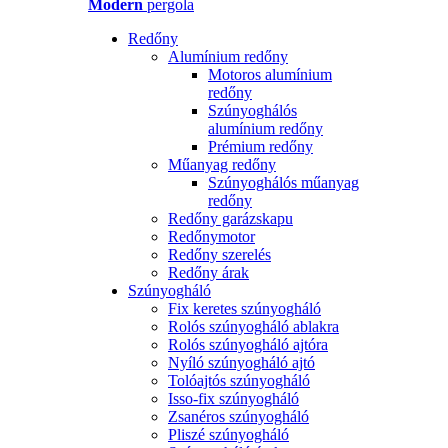
Modern
pergola
Redőny
Alumínium redőny
Motoros alumínium
redőny
Szúnyoghálós
alumínium redőny
Prémium redőny
Műanyag redőny
Szúnyoghálós műanyag
redőny
Redőny garázskapu
Redőnymotor
Redőny szerelés
Redőny árak
Szúnyogháló
Fix keretes szúnyogháló
Rolós szúnyogháló ablakra
Rolós szúnyogháló ajtóra
Nyíló szúnyogháló ajtó
Tolóajtós szúnyogháló
Isso-fix szúnyogháló
Zsanéros szúnyogháló
Pliszé szúnyogháló