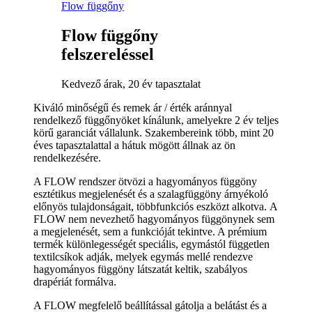
Flow függőny
Flow függőny
felszereléssel
Kedvező árak, 20 év tapasztalat
Kiváló minőségű és remek ár / érték aránnyal
rendelkező függőnyöket kínálunk, amelyekre 2 év teljes
körű garanciát vállalunk. Szakembereink több, mint 20
éves tapasztalattal a hátuk mögött állnak az ön
rendelkezésére.
A FLOW rendszer ötvözi a hagyományos függöny
esztétikus megjelenését és a szalagfüggöny árnyékoló
előnyös tulajdonságait, többfunkciós eszközt alkotva. A
FLOW nem nevezhető hagyományos függönynek sem
a megjelenését, sem a funkcióját tekintve. A prémium
termék különlegességét speciális, egymástól független
textilcsíkok adják, melyek egymás mellé rendezve
hagyományos függöny látszatát keltik, szabályos
drapériát formálva.
A FLOW megfelelő beállítással gátolja a belátást és a