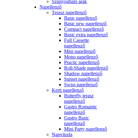
Szúnyogháló árak
Napellenző
Terasz napellenző
Basic napellenző
Basic new napellenző
Compact napellenző
Basic extra napellenző
Full Cassette
napellenző
Mini napellenző
Mono napellenző
Practic napellenző
Roll-Shade napellenző
Shadow napellenző
Sunset napellenző
Swiss napellenző
Kerti napellenző
Butterfly terasz
napellenző
Gastro Romantic
napellenző
Gastro Basic
napellenző
Mini Party napellenző
Napvitorla