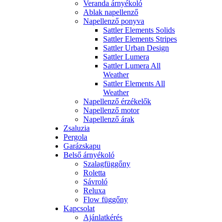
Veranda árnyékoló
Ablak napellenző
Napellenző ponyva
Sattler Elements Solids
Sattler Elements Stripes
Sattler Urban Design
Sattler Lumera
Sattler Lumera All
Weather
Sattler Elements All
Weather
Napellenző érzékelők
Napellenző motor
Napellenző árak
Zsaluzia
Pergola
Garázskapu
Belső árnyékoló
Szalagfüggőny
Roletta
Sávroló
Reluxa
Flow függőny
Kapcsolat
Ajánlatkérés