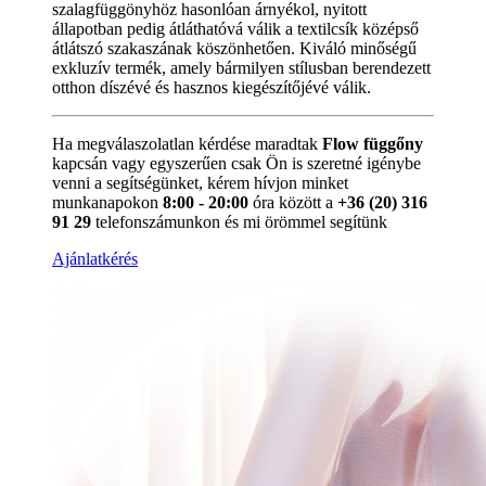
szalagfüggönyhöz hasonlóan árnyékol, nyitott
állapotban pedig átláthatóvá válik a textilcsík középső
átlátszó szakaszának köszönhetően. Kiváló minőségű
exkluzív termék, amely bármilyen stílusban berendezett
otthon díszévé és hasznos kiegészítőjévé válik.
Ha megválaszolatlan kérdése maradtak
Flow függőny
kapcsán vagy egyszerűen csak Ön is szeretné igénybe
venni a segítségünket, kérem hívjon minket
munkanapokon
8:00 - 20:00
óra között a
+36 (20) 316
91 29
telefonszámunkon és mi örömmel segítünk
Ajánlatkérés