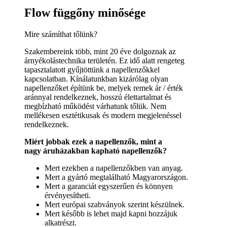
Flow függőny minősége
Mire számíthat tőlünk?
Szakembereink több, mint 20 éve dolgoznak az
árnyékolástechnika területén. Ez idő alatt rengeteg
tapasztalatott gyűjtöttünk a napellenzőkkel
kapcsolatban. Kínálatunkban kizárólag olyan
napellenzőket építünk be, melyek remek ár / érték
aránnyal rendelkeznek, hosszú élettartalmat és
megbízható működést várhatunk tőlük. Nem
mellékesen esztétikusak és modern megjelenéssel
rendelkeznek.
Miért jobbak ezek a napellenzők, mint a
nagy áruházakban kapható napellenzők?
Mert ezekben a napellenzőkben van anyag.
Mert a gyártó megtalálható Magyarországon.
Mert a garanciát egyszerűen és könnyen
érvényesítheti.
Mert európai szabványok szerint készülnek.
Mert később is lehet majd kapni hozzájuk
alkatrészt.