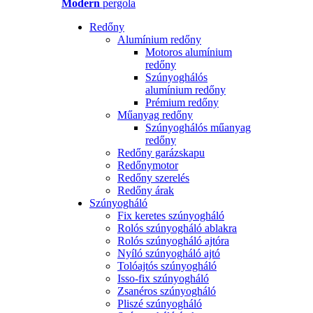
Modern
pergola
Redőny
Alumínium redőny
Motoros alumínium
redőny
Szúnyoghálós
alumínium redőny
Prémium redőny
Műanyag redőny
Szúnyoghálós műanyag
redőny
Redőny garázskapu
Redőnymotor
Redőny szerelés
Redőny árak
Szúnyogháló
Fix keretes szúnyogháló
Rolós szúnyogháló ablakra
Rolós szúnyogháló ajtóra
Nyíló szúnyogháló ajtó
Tolóajtós szúnyogháló
Isso-fix szúnyogháló
Zsanéros szúnyogháló
Pliszé szúnyogháló