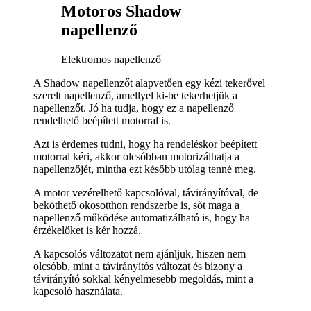
Motoros Shadow
napellenző
Elektromos napellenző
A Shadow napellenzőt alapvetően egy kézi tekerővel
szerelt napellenző, amellyel ki-be tekerhetjük a
napellenzőt. Jó ha tudja, hogy ez a napellenző
rendelhető beépített motorral is.
Azt is érdemes tudni, hogy ha rendeléskor beépített
motorral kéri, akkor olcsóbban motorizálhatja a
napellenzőjét, mintha ezt később utólag tenné meg.
A motor vezérelhető kapcsolóval, távirányítóval, de
beköthető okosotthon rendszerbe is, sőt maga a
napellenző működése automatizálható is, hogy ha
érzékelőket is kér hozzá.
A kapcsolós változatot nem ajánljuk, hiszen nem
olcsóbb, mint a távirányítós változat és bizony a
távirányító sokkal kényelmesebb megoldás, mint a
kapcsoló használata.