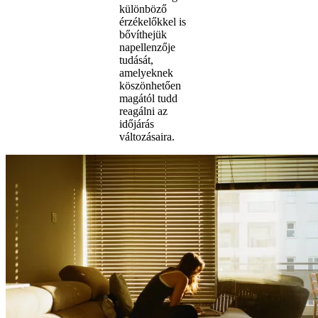
különböző
érzékelőkkel is
bővíthejük
napellenzője
tudását,
amelyeknek
köszönhetően
magától tudd
reagálni az
időjárás
változásaira.