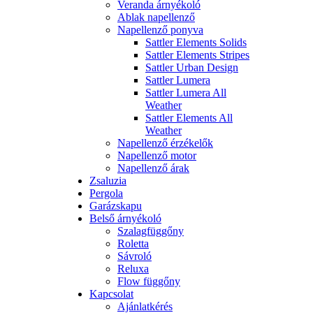
Veranda árnyékoló
Ablak napellenző
Napellenző ponyva
Sattler Elements Solids
Sattler Elements Stripes
Sattler Urban Design
Sattler Lumera
Sattler Lumera All
Weather
Sattler Elements All
Weather
Napellenző érzékelők
Napellenző motor
Napellenző árak
Zsaluzia
Pergola
Garázskapu
Belső árnyékoló
Szalagfüggőny
Roletta
Sávroló
Reluxa
Flow függőny
Kapcsolat
Ajánlatkérés