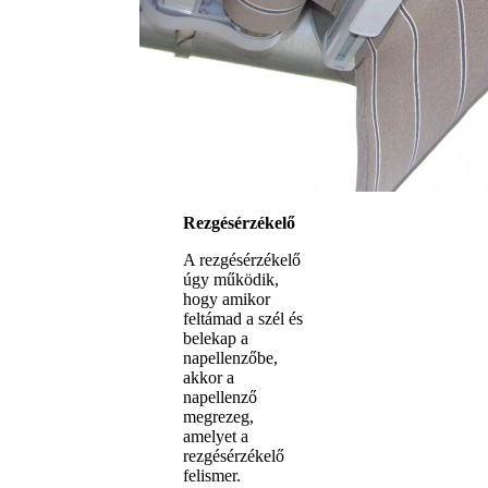
Rezgésérzékelő
A rezgésérzékelő
úgy működik,
hogy amikor
feltámad a szél és
belekap a
napellenzőbe,
akkor a
napellenző
megrezeg,
amelyet a
rezgésérzékelő
felismer.