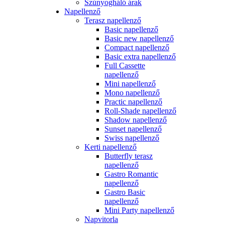
Szúnyogháló árak
Napellenző
Terasz napellenző
Basic napellenző
Basic new napellenző
Compact napellenző
Basic extra napellenző
Full Cassette
napellenző
Mini napellenző
Mono napellenző
Practic napellenző
Roll-Shade napellenző
Shadow napellenző
Sunset napellenző
Swiss napellenző
Kerti napellenző
Butterfly terasz
napellenző
Gastro Romantic
napellenző
Gastro Basic
napellenző
Mini Party napellenző
Napvitorla