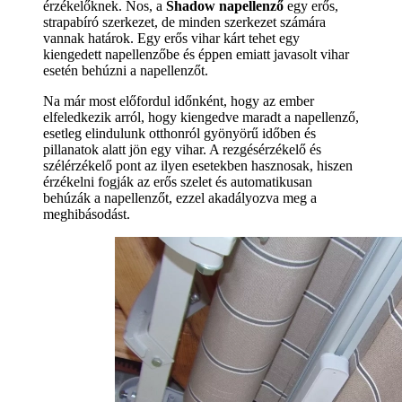
érzékelőknek. Nos, a
Shadow napellenző
egy erős,
strapabíró szerkezet, de minden szerkezet számára
vannak határok. Egy erős vihar kárt tehet egy
kiengedett napellenzőbe és éppen emiatt javasolt vihar
esetén behúzni a napellenzőt.
Na már most előfordul időnként, hogy az ember
elfeledkezik arról, hogy kiengedve maradt a napellenző,
esetleg elindulunk otthonról gyönyörű időben és
pillanatok alatt jön egy vihar. A rezgésérzékelő és
szélérzékelő pont az ilyen esetekben hasznosak, hiszen
érzékelni fogják az erős szelet és automatikusan
behúzák a napellenzőt, ezzel akadályozva meg a
meghibásodást.