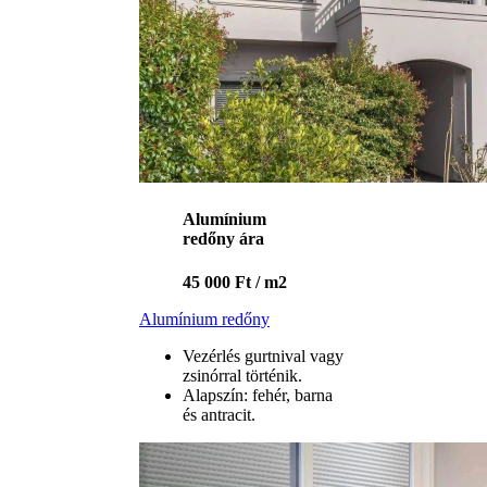
Alumínium
redőny ára
45 000 Ft / m2
Alumínium redőny
Vezérlés gurtnival vagy
zsinórral történik.
Alapszín: fehér, barna
és antracit.