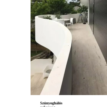
Szúnyoghálós