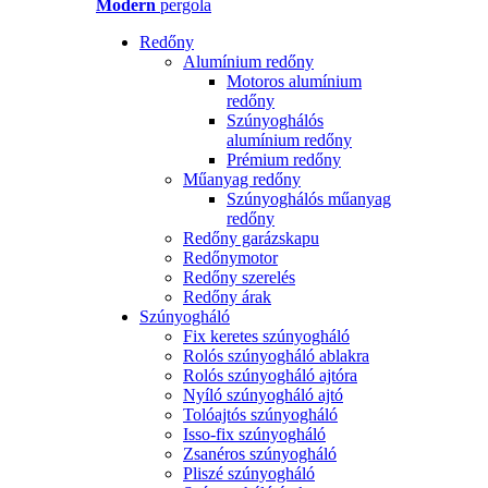
Modern
pergola
Redőny
Alumínium redőny
Motoros alumínium
redőny
Szúnyoghálós
alumínium redőny
Prémium redőny
Műanyag redőny
Szúnyoghálós műanyag
redőny
Redőny garázskapu
Redőnymotor
Redőny szerelés
Redőny árak
Szúnyogháló
Fix keretes szúnyogháló
Rolós szúnyogháló ablakra
Rolós szúnyogháló ajtóra
Nyíló szúnyogháló ajtó
Tolóajtós szúnyogháló
Isso-fix szúnyogháló
Zsanéros szúnyogháló
Pliszé szúnyogháló