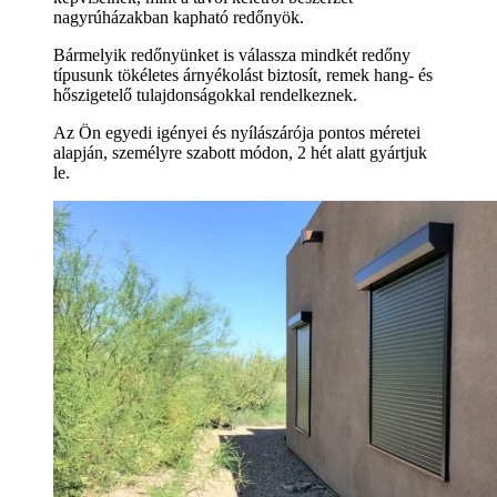
nagyrúházakban kapható redőnyök.
Bármelyik redőnyünket is válassza mindkét redőny
típusunk tökéletes árnyékolást biztosít, remek hang- és
hőszigetelő tulajdonságokkal rendelkeznek.
Az Ön egyedi igényei és nyílászárója pontos méretei
alapján, személyre szabott módon, 2 hét alatt gyártjuk
le.