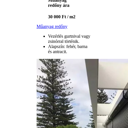
Műanyag
redőny ára
30 000 Ft / m2
Műanyag redőny
Vezérlés gurtnival vagy
zsinórral történik.
Alapszín: fehér, barna
és antracit.