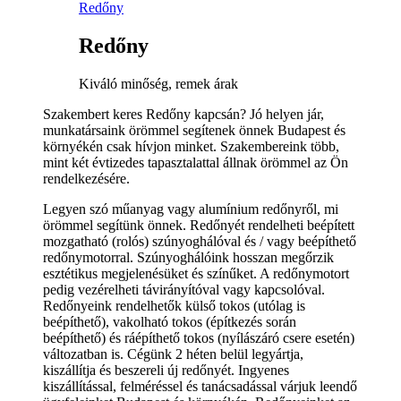
Redőny
Redőny
Kiváló minőség, remek árak
Szakembert keres Redőny kapcsán? Jó helyen jár,
munkatársaink örömmel segítenek önnek Budapest és
környékén csak hívjon minket. Szakembereink több,
mint két évtizedes tapasztalattal állnak örömmel az Ön
rendelkezésére.
Legyen szó műanyag vagy alumínium redőnyről, mi
örömmel segítünk önnek. Redőnyét rendelheti beépített
mozgatható (rolós) szúnyoghálóval és / vagy beépíthető
redőnymotorral. Szúnyoghálóink hosszan megőrzik
esztétikus megjelenésüket és színűket. A redőnymotort
pedig vezérelheti távirányítóval vagy kapcsolóval.
Redőnyeink rendelhetők külső tokos (utólag is
beépíthető), vakolható tokos (építkezés során
beépíthető) és ráépíthető tokos (nyílászáró csere esetén)
változatban is. Cégünk 2 héten belül legyártja,
kiszállítja és beszereli új redőnyét. Ingyenes
kiszállítással, felméréssel és tanácsadással várjuk leendő