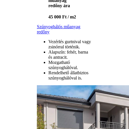
műanyag
redőny ára
45 000 Ft / m2
Szúnyoghálós műanyag
redőny
Vezérlés gurtnival vagy
zsinórral történik.
Alapszín: fehér, barna
és antracit.
Mozgatható
szúnyoghálóval.
Rendelhető állatbiztos
szúnyoghálóval is.