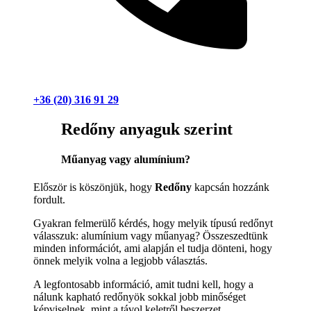
+36 (20) 316 91 29
Redőny anyaguk szerint
Műanyag vagy alumínium?
Először is köszönjük, hogy
Redőny
kapcsán hozzánk
fordult.
Gyakran felmerülő kérdés, hogy melyik típusú redőnyt
válasszuk: alumínium vagy műanyag? Összeszedtünk
minden információt, ami alapján el tudja dönteni, hogy
önnek melyik volna a legjobb választás.
A legfontosabb információ, amit tudni kell, hogy a
nálunk kapható redőnyök sokkal jobb minőséget
képviselnek, mint a távol keletről beszerzet