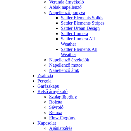
Veranda árnyékoló
Ablak napellenző
Napellenző ponyva
Sattler Elements Solids
Sattler Elements Stripes
Sattler Urban Design
Sattler Lumera
Sattler Lumera All
Weather
Sattler Elements All
Weather
Napellenző érzékelők
Napellenző motor
Napellenző árak
Zsaluzia
Pergola
Garázskapu
Belső árnyékoló
Szalagfüggőny
Roletta
Sávroló
Reluxa
Flow függőny
Kapcsolat
Ajánlatkérés