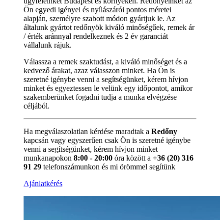
ügyfeleinket Budapest és környékén. Redőnyeinket az
Ön egyedi igényei és nyílászárói pontos méretei
alapján, személyre szabott módon gyártjuk le. Az
általunk gyártot redőnyök kiváló minőségűek, remek ár
/ érték aránnyal rendelkeznek és 2 év garanciát
vállalunk rájuk.
Válassza a remek szaktudást, a kiváló minőséget és a
kedvező árakat, azaz válasszon minket. Ha Ön is
szeretné igénybe venni a segítségünket, kérem hívjon
minket és egyeztessen le velünk egy időpontot, amikor
szakemberünket fogadni tudja a munka elvégzése
céljából.
Ha megválaszolatlan kérdése maradtak a
Redőny
kapcsán vagy egyszerűen csak Ön is szeretné igénybe
venni a segítségünket, kérem hívjon minket
munkanapokon
8:00 - 20:00
óra között a
+36 (20) 316
91 29
telefonszámunkon és mi örömmel segítünk
Ajánlatkérés