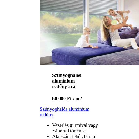
Szúnyoghálós
alumínium
redőny ára
60 000 Ft / m2
Szúnyoghálós alumínium
redőny
Vezérlés gurtnival vagy
zsinórral történik.
Alapszín: fehér, barna