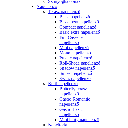
Szúnyogháló árak
Napellenző
Terasz napellenző
Basic napellenző
Basic new napellenző
Compact napellenző
Basic extra napellenző
Full Cassette
napellenző
Mini napellenző
Mono napellenző
Practic napellenző
Roll-Shade napellenző
Shadow napellenző
Sunset napellenző
Swiss napellenző
Kerti napellenző
Butterfly terasz
napellenző
Gastro Romantic
napellenző
Gastro Basic
napellenző
Mini Party napellenző
Napvitorla