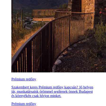
Prémium redőny
Szakembert keres Prémium redőny kapcsán? Jó helyen
jár, munkatársaink örömmel segítenek önnek Budapest
és környékén csak hívjon minket.
Prémium redőny