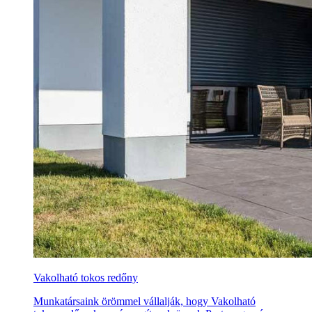
Vakolható tokos redőny
Munkatársaink örömmel vállalják, hogy Vakolható