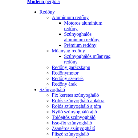
Modern
pergola
Redőny
Alumínium redőny
Motoros alumínium
redőny
Szúnyoghálós
alumínium redőny
Prémium redőny
Műanyag redőny
Szúnyoghálós műanyag
redőny
Redőny garázskapu
Redőnymotor
Redőny szerelés
Redőny árak
Szúnyogháló
Fix keretes szúnyogháló
Rolós szúnyogháló ablakra
Rolós szúnyogháló ajtóra
Nyíló szúnyogháló ajtó
Tolóajtós szúnyogháló
Isso-fix szúnyogháló
Zsanéros szúnyogháló
Pliszé szúnyogháló