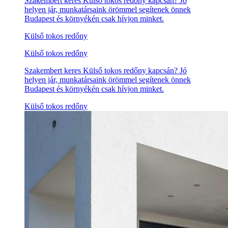
Szakembert keres Külső tokos redőny kapcsán? Jó
helyen jár, munkatársaink örömmel segítenek önnek
Budapest és környékén csak hívjon minket.
Külső tokos redőny
Külső tokos redőny
Szakembert keres Külső tokos redőny kapcsán? Jó
helyen jár, munkatársaink örömmel segítenek önnek
Budapest és környékén csak hívjon minket.
Külső tokos redőny