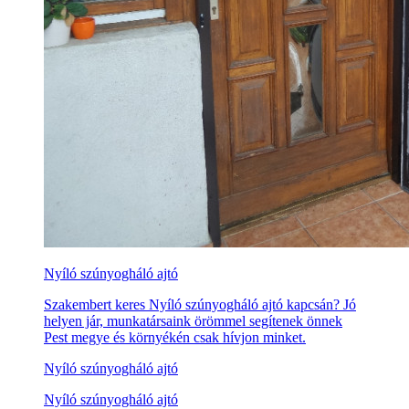
Nyíló szúnyogháló ajtó
Szakembert keres Nyíló szúnyogháló ajtó kapcsán? Jó
helyen jár, munkatársaink örömmel segítenek önnek
Pest megye és környékén csak hívjon minket.
Nyíló szúnyogháló ajtó
Nyíló szúnyogháló ajtó