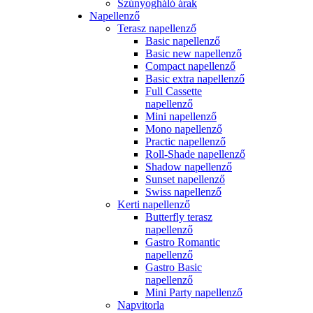
Szúnyogháló árak
Napellenző
Terasz napellenző
Basic napellenző
Basic new napellenző
Compact napellenző
Basic extra napellenző
Full Cassette
napellenző
Mini napellenző
Mono napellenző
Practic napellenző
Roll-Shade napellenző
Shadow napellenző
Sunset napellenző
Swiss napellenző
Kerti napellenző
Butterfly terasz
napellenző
Gastro Romantic
napellenző
Gastro Basic
napellenző
Mini Party napellenző
Napvitorla