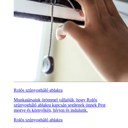
Rolós szúnyogháló ablakra
Munkatársaink örömmel vállalják, hogy Rolós
szúnyogháló ablakra kapcsán segítenek önnek Pest
megye és környékén, hívjon és indulunk.
Rolós szúnyogháló ablakra