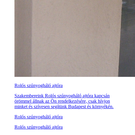
Rolós szúnyogháló ajtóra
Szakembereink Rolós szúnyogháló ajtóra kapcsán
örömmel állnak az Ön rendelkezésére, csak hívjon
minket és szívesen segítünk Budapest és környékén.
Rolós szúnyogháló ajtóra
Rolós szúnyogháló ajtóra