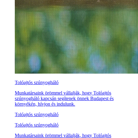
Tolóajtós szúnyogháló
Munkatársaink örömmel vállalják, hogy Tolóajtós
szúnyogháló kapcsán segítenek önnek Budapest és
környékén, hívjon és indulunk.
Tolóajtós szúnyogháló
Tolóajtós szúnyogháló
Munkatársaink örömmel vállalják, hogy Tolóajtós