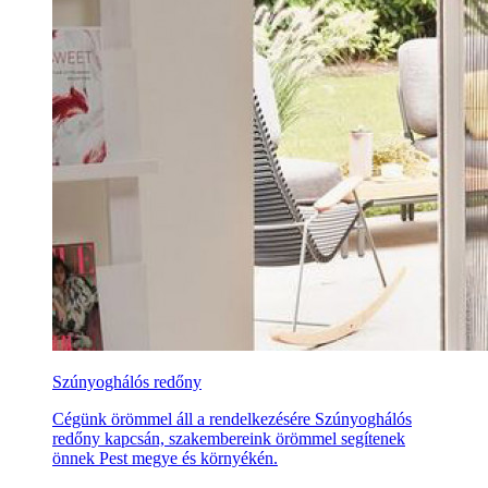
Szúnyoghálós redőny
Cégünk örömmel áll a rendelkezésére Szúnyoghálós
redőny kapcsán, szakembereink örömmel segítenek
önnek Pest megye és környékén.