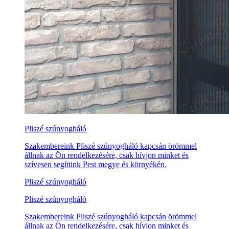
Pliszé szúnyogháló
Szakembereink Pliszé szúnyogháló kapcsán örömmel
állnak az Ön rendelkezésére, csak hívjon minket és
szívesen segítünk Pest megye és környékén.
Pliszé szúnyogháló
Pliszé szúnyogháló
Szakembereink Pliszé szúnyogháló kapcsán örömmel
állnak az Ön rendelkezésére, csak hívjon minket és