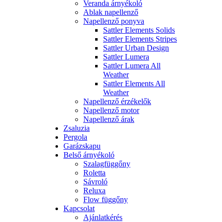
Veranda árnyékoló
Ablak napellenző
Napellenző ponyva
Sattler Elements Solids
Sattler Elements Stripes
Sattler Urban Design
Sattler Lumera
Sattler Lumera All
Weather
Sattler Elements All
Weather
Napellenző érzékelők
Napellenző motor
Napellenző árak
Zsaluzia
Pergola
Garázskapu
Belső árnyékoló
Szalagfüggőny
Roletta
Sávroló
Reluxa
Flow függőny
Kapcsolat
Ajánlatkérés