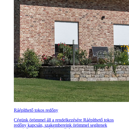
Ráépíthető tokos redőny
Cégünk örömmel áll a rendelkezésére Ráépíthető tokos
redőny kapcsán, szakembereink örömmel segítenek