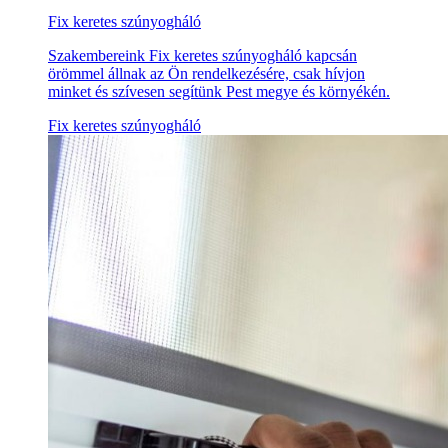
Fix keretes szúnyogháló
Szakembereink Fix keretes szúnyogháló kapcsán
örömmel állnak az Ön rendelkezésére, csak hívjon
minket és szívesen segítünk Pest megye és környékén.
Fix keretes szúnyogháló