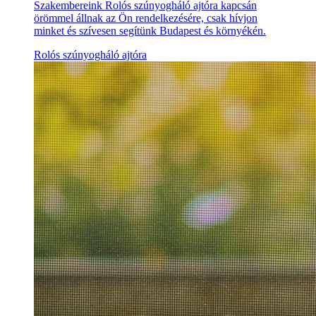
Szakembereink Rolós szúnyogháló ajtóra kapcsán
örömmel állnak az Ön rendelkezésére, csak hívjon
minket és szívesen segítünk Budapest és környékén.
Rolós szúnyogháló ajtóra