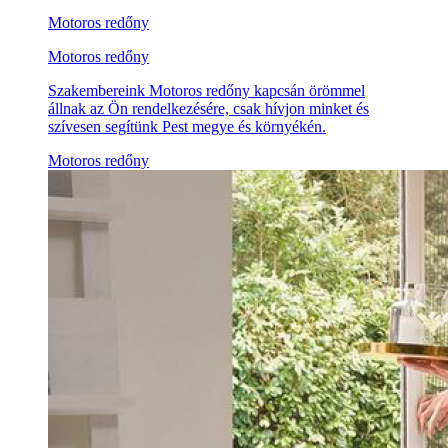
Motoros redőny
Motoros redőny
Szakembereink Motoros redőny kapcsán örömmel
állnak az Ön rendelkezésére, csak hívjon minket és
szívesen segítünk Pest megye és környékén.
Motoros redőny