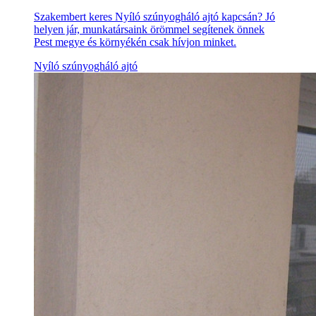
Szakembert keres Nyíló szúnyogháló ajtó kapcsán? Jó
helyen jár, munkatársaink örömmel segítenek önnek
Pest megye és környékén csak hívjon minket.
Nyíló szúnyogháló ajtó