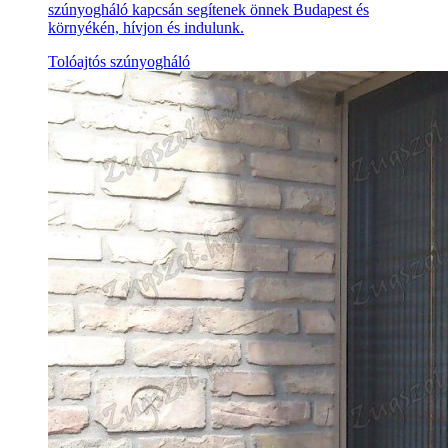
szúnyogháló kapcsán segítenek önnek Budapest és
környékén, hívjon és indulunk.
Tolóajtós szúnyogháló