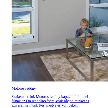
Motoros redőny
Szakembereink Motoros redőny kapcsán örömmel
állnak az Ön rendelkezésére, csak hívjon minket és
szívesen segítünk Pest megye és környékén.