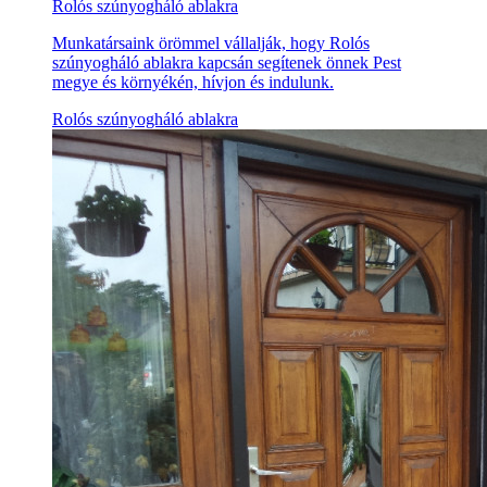
Rolós szúnyogháló ablakra
Munkatársaink örömmel vállalják, hogy Rolós
szúnyogháló ablakra kapcsán segítenek önnek Pest
megye és környékén, hívjon és indulunk.
Rolós szúnyogháló ablakra