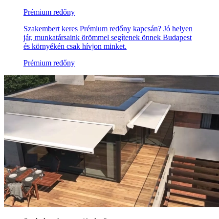
Prémium redőny
Szakembert keres Prémium redőny kapcsán? Jó helyen
jár, munkatársaink örömmel segítenek önnek Budapest
és környékén csak hívjon minket.
Prémium redőny