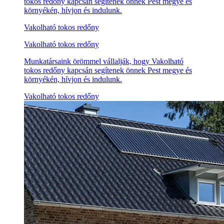
tokos redőny kapcsán segítenek önnek Pest megye és
környékén, hívjon és indulunk.
Vakolható tokos redőny
Vakolható tokos redőny
Munkatársaink örömmel vállalják, hogy Vakolható
tokos redőny kapcsán segítenek önnek Pest megye és
környékén, hívjon és indulunk.
Vakolható tokos redőny