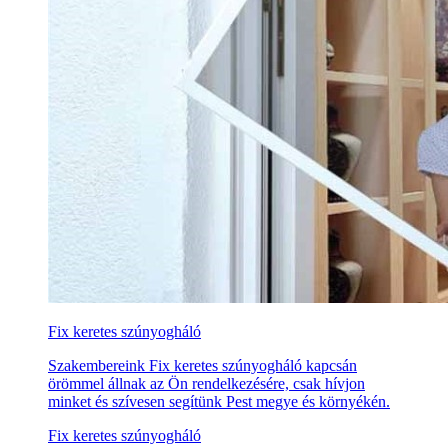
Fix keretes szúnyogháló
Szakembereink Fix keretes szúnyogháló kapcsán
örömmel állnak az Ön rendelkezésére, csak hívjon
minket és szívesen segítünk Pest megye és környékén.
Fix keretes szúnyogháló