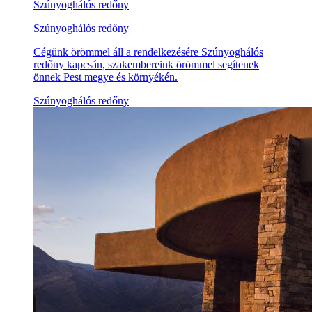
Szúnyoghálós redőny
Szúnyoghálós redőny
Cégünk örömmel áll a rendelkezésére Szúnyoghálós
redőny kapcsán, szakembereink örömmel segítenek
önnek Pest megye és környékén.
Szúnyoghálós redőny