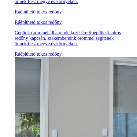
önnek Pest megye és környékén.
Ráépíthető tokos redőny
Ráépíthető tokos redőny
Cégünk örömmel áll a rendelkezésére Ráépíthető tokos
redőny kapcsán, szakembereink örömmel segítenek
önnek Pest megye és környékén.
Ráépíthető tokos redőny