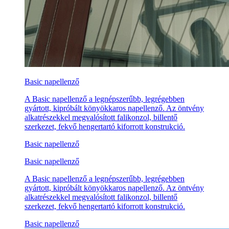
Basic napellenző
A Basic napellenző a legnépszerűbb, legrégebben
gyártott, kipróbált könyökkaros napellenző. Az öntvény
alkatrészekkel megvalósított falikonzol, billentő
szerkezet, fekvő hengertartó kiforrott konstrukció.
Basic napellenző
Basic napellenző
A Basic napellenző a legnépszerűbb, legrégebben
gyártott, kipróbált könyökkaros napellenző. Az öntvény
alkatrészekkel megvalósított falikonzol, billentő
szerkezet, fekvő hengertartó kiforrott konstrukció.
Basic napellenző