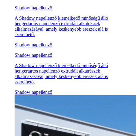
Shadow napellenző
A Shadow napellenző kiemelkedő minőségű álló
hengertartós napellenző extrudált alkatrészek
alkalmazásával, amely keskenyebb ereszek alá is
szerelhető.
Shadow napellenző
Shadow napellenző
A Shadow napellenző kiemelkedő minőségű álló
hengertartós napellenző extrudált alkatrészek
alkalmazásával, amely keskenyebb ereszek alá is
szerelhető.
Shadow napellenző