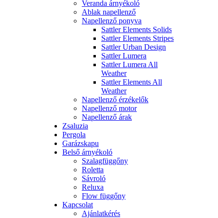
Veranda árnyékoló
Ablak napellenző
Napellenző ponyva
Sattler Elements Solids
Sattler Elements Stripes
Sattler Urban Design
Sattler Lumera
Sattler Lumera All
Weather
Sattler Elements All
Weather
Napellenző érzékelők
Napellenző motor
Napellenző árak
Zsaluzia
Pergola
Garázskapu
Belső árnyékoló
Szalagfüggőny
Roletta
Sávroló
Reluxa
Flow függőny
Kapcsolat
Ajánlatkérés