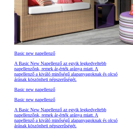
Basic new napellenző
A Basic New Napellenző az egyik legkedveltebb
napellenzőnk, remek ár-érték aránya miatt. A
napellenző a kiváló minőségű alapanyagoknak és olcsó
árának köszönheti népszerűségét.
Basic new napellenző
Basic new napellenző
A Basic New Napellenző az egyik legkedveltebb
napellenzőnk, remek ár-érték aránya miatt. A
napellenző a kiváló minőségű alapanyagoknak és olcsó
árának köszönheti népszerűségét.