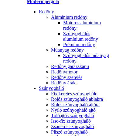
Modern
pergola
Redőny
Alumínium redőny
Motoros alumínium
redőny
Szúnyoghálós
alumínium redőny
Prémium redőny
Műanyag redőny
Szúnyoghálós műanyag
redőny
Redőny garázskapu
Redőnymotor
Redőny szerelés
Redőny árak
Szúnyogháló
Fix keretes szúnyogháló
Rolós szúnyogháló ablakra
Rolós szúnyogháló ajtóra
Nyíló szúnyogháló ajtó
Tolóajtós szúnyogháló
Isso-fix szúnyogháló
Zsanéros szúnyogháló
Pliszé szúnyogháló