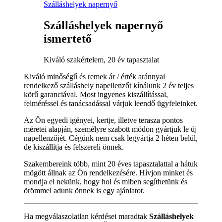
Szálláshelyek napernyő
Szálláshelyek napernyő
ismertető
Kiváló szakértelem, 20 év tapasztalat
Kiváló minőségű és remek ár / érték aránnyal
rendelkező szálláshely napellenzőt kínálunk 2 év teljes
körű garanciával. Most ingyenes kiszállítással,
felméréssel és tanácsadással várjuk leendő ügyfeleinket.
Az Ön egyedi igényei, kertje, illetve terasza pontos
méretei alapján, személyre szabott módon gyártjuk le új
napellenzőjét. Cégünk nem csak legyártja 2 héten belül,
de kiszállítja és felszereli önnek.
Szakembereink több, mint 20 éves tapasztalattal a hátuk
mögött állnak az Ön rendelkezésére. Hívjon minket és
mondja el nekünk, hogy hol és miben segíthetünk és
örömmel adunk önnek is egy ajánlatot.
Ha megválaszolatlan kérdései maradtak
Szálláshelyek