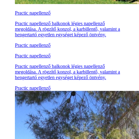
Practic napellenző
Practic napellenző balkonok légies napellenző
megoldása. A rögzítő konzol, a karbillentő, valamint a
hengertartó egyetlen egységet képező öntvény.
Practic napellenző
Practic napellenző
Practic napellenző balkonok légies napellenző
megoldása. A rögzítő konzol, a karbillentő, valamint a
hengertartó egyetlen egységet képező öntvény.
Practic napellenző