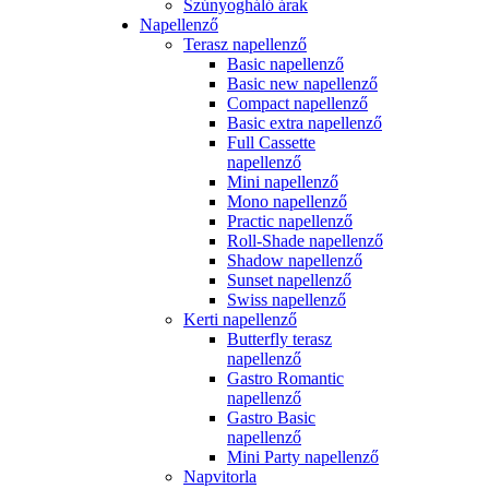
Szúnyogháló árak
Napellenző
Terasz napellenző
Basic napellenző
Basic new napellenző
Compact napellenző
Basic extra napellenző
Full Cassette
napellenző
Mini napellenző
Mono napellenző
Practic napellenző
Roll-Shade napellenző
Shadow napellenző
Sunset napellenző
Swiss napellenző
Kerti napellenző
Butterfly terasz
napellenző
Gastro Romantic
napellenző
Gastro Basic
napellenző
Mini Party napellenző
Napvitorla