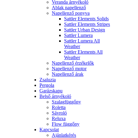
Veranda árnyékoló
Ablak napellenző
Napellenző ponyva
Sattler Elements Solids
Sattler Elements Stripes
Sattler Urban Design
Sattler Lumera
Sattler Lumera All
Weather
Sattler Elements All
Weather
Napellenző érzékelők
Napellenző motor
Napellenző árak
Zsaluzia
Pergola
Garázskapu
Belső árnyékoló
Szalagfüggőny
Roletta
Sávroló
Reluxa
Flow függőny
Kapcsolat
Ajánlatkérés