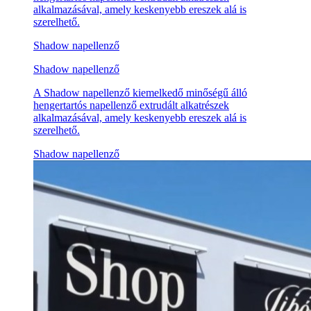
alkalmazásával, amely keskenyebb ereszek alá is
szerelhető.
Shadow napellenző
Shadow napellenző
A Shadow napellenző kiemelkedő minőségű álló
hengertartós napellenző extrudált alkatrészek
alkalmazásával, amely keskenyebb ereszek alá is
szerelhető.
Shadow napellenző