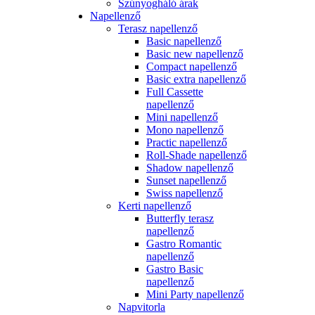
Szúnyogháló árak
Napellenző
Terasz napellenző
Basic napellenző
Basic new napellenző
Compact napellenző
Basic extra napellenző
Full Cassette
napellenző
Mini napellenző
Mono napellenző
Practic napellenző
Roll-Shade napellenző
Shadow napellenző
Sunset napellenző
Swiss napellenző
Kerti napellenző
Butterfly terasz
napellenző
Gastro Romantic
napellenző
Gastro Basic
napellenző
Mini Party napellenző
Napvitorla