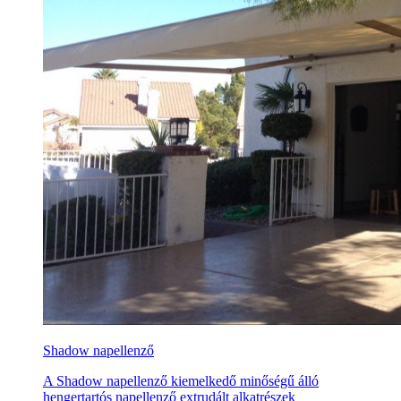
Shadow napellenző
A Shadow napellenző kiemelkedő minőségű álló
hengertartós napellenző extrudált alkatrészek