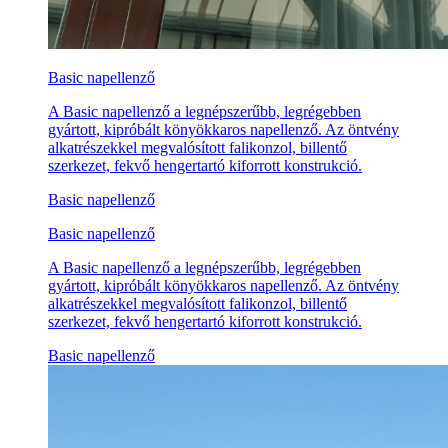
Basic napellenző
A Basic napellenző a legnépszerűbb, legrégebben
gyártott, kipróbált könyökkaros napellenző. Az öntvény
alkatrészekkel megvalósított falikonzol, billentő
szerkezet, fekvő hengertartó kiforrott konstrukció.
Basic napellenző
Basic napellenző
A Basic napellenző a legnépszerűbb, legrégebben
gyártott, kipróbált könyökkaros napellenző. Az öntvény
alkatrészekkel megvalósított falikonzol, billentő
szerkezet, fekvő hengertartó kiforrott konstrukció.
Basic napellenző