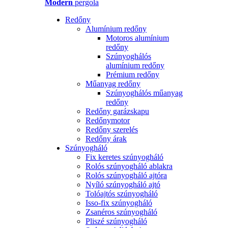
Modern
pergola
Redőny
Alumínium redőny
Motoros alumínium
redőny
Szúnyoghálós
alumínium redőny
Prémium redőny
Műanyag redőny
Szúnyoghálós műanyag
redőny
Redőny garázskapu
Redőnymotor
Redőny szerelés
Redőny árak
Szúnyogháló
Fix keretes szúnyogháló
Rolós szúnyogháló ablakra
Rolós szúnyogháló ajtóra
Nyíló szúnyogháló ajtó
Tolóajtós szúnyogháló
Isso-fix szúnyogháló
Zsanéros szúnyogháló
Pliszé szúnyogháló