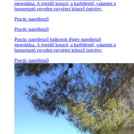
megoldása. A rögzítő konzol, a karbillentő, valamint a
hengertartó egyetlen egységet képező öntvény.
Practic napellenző
Practic napellenző
Practic napellenző balkonok légies napellenző
megoldása. A rögzítő konzol, a karbillentő, valamint a
hengertartó egyetlen egységet képező öntvény.
Practic napellenző