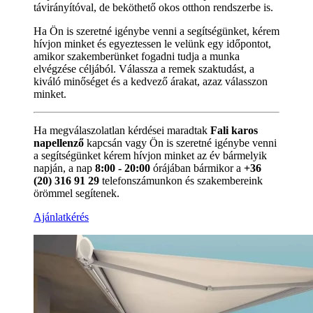
távirányítóval, de beköthető okos otthon rendszerbe is.
Ha Ön is szeretné igénybe venni a segítségünket, kérem
hívjon minket és egyeztessen le velünk egy időpontot,
amikor szakemberünket fogadni tudja a munka
elvégzése céljából. Válassza a remek szaktudást, a
kiváló minőséget és a kedvező árakat, azaz válasszon
minket.
Ha megválaszolatlan kérdései maradtak
Fali karos
napellenző
kapcsán vagy Ön is szeretné igénybe venni
a segítségünket kérem hívjon minket az év bármelyik
napján, a nap
8:00 - 20:00
órájában bármikor a
+36
(20) 316 91 29
telefonszámunkon és szakembereink
örömmel segítenek.
Ajánlatkérés