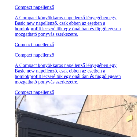
Compact napellenző
A Compact könyökkaros napellenző lényegében egy
Basic new napellenző, csak ebben az esetben a
homlokprofilt lecseréltük egy önállóan és függőlegesen
mozgatható ponyvás szerkezetre.
Compact napellenző
Compact napellenző
A Compact könyökkaros napellenző lényegében egy
Basic new napellenző, csak ebben az esetben a
homlokprofilt lecseréltük egy önállóan és függőlegesen
mozgatható ponyvás szerkezetre.
Compact napellenző