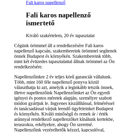
Fali karos napellenző
Fali karos napellenző
ismertető
Kiváló szakértelem, 20 év tapasztalat
Cégünk örömmel áll a rendelkezésére Fali karos
napellenző kapcsán, szakembereink örömmel segítenek
önnek Budapest és környékén. Szakembereink több,
mint két évtizedes tapasztalattal állnak örömmel az Ön
rendelkezésére.
Napellenzőinkre 2 év teljes körű garanciát vállalunk.
Több, mint 160 féle napellenző ponyva közül
választhatja ki azt, amelyik a leginkább tetszik önnek,
illetve napellenzőink Napellenzőinket az Ön egyedi
igényei és pontos méretek alapján, személyre szabott
módon gyártjuk le. Ingyenes kiszállítással, felméréssel
és tanácsadással várjuk leendő ügyfeleinket Budapest
és környékén. Kiváló minőségű és remek ár / érték
aránnyal rendelkező napellenzőket kínálunk kertekbe,
teraszokra, erkélyekre, ahogy Ön szeretné.
Napellenzőink vezérelhetők kézzel, kapcsolóval,