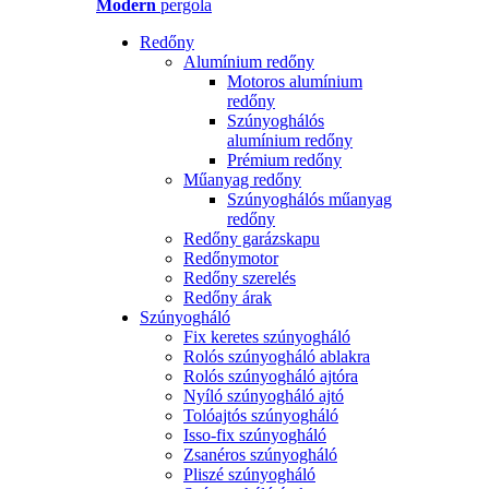
Modern
pergola
Redőny
Alumínium redőny
Motoros alumínium
redőny
Szúnyoghálós
alumínium redőny
Prémium redőny
Műanyag redőny
Szúnyoghálós műanyag
redőny
Redőny garázskapu
Redőnymotor
Redőny szerelés
Redőny árak
Szúnyogháló
Fix keretes szúnyogháló
Rolós szúnyogháló ablakra
Rolós szúnyogháló ajtóra
Nyíló szúnyogháló ajtó
Tolóajtós szúnyogháló
Isso-fix szúnyogháló
Zsanéros szúnyogháló
Pliszé szúnyogháló