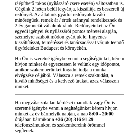
ráépíthető tokos (nyílászáró csere esetén) változatban is.
Cégünk 2 héten belül legyártja, kiszállítja és beszereli új
redőnyét. Az általunk gyártot redőnyök kiváló
minőségűek, remek ár / érték aránnyal rendelkeznek és
2 év garanciát vállalunk rájuk. Redőnyeinket az Ön
egyedi igényei és nyílászárói pontos méretei alapján,
személyre szabott módon gyártjuk le. Ingyenes
kiszállítással, felméréssel és tanácsadással várjuk leendő
ügyfeleinket Budapest és környékén.
Ha Ön is szeretné igénybe venni a segítségünket, kérem
hívjon minket és egyeztessen le velünk egy időpontot,
amikor szakemberünket fogadni tudja a munka
elvégzése céljából. Válassza a remek szaktudást, a
kiváló minőséget és a kedvező árakat, azaz válasszon
minket.
Ha megválaszolatlan kérdései maradtak vagy Ön is
szeretné igénybe venni a segítségünket kérem hívjon
minket az év bármelyik napján, a nap
8:00 - 20:00
órájában bármikor a
+36 (20) 316 91 29
telefonszámunkon és szakembereink örömmel
segítenek.