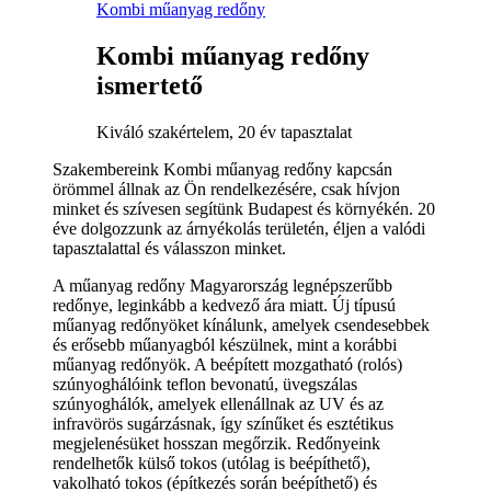
Kombi műanyag redőny
Kombi műanyag redőny
ismertető
Kiváló szakértelem, 20 év tapasztalat
Szakembereink Kombi műanyag redőny kapcsán
örömmel állnak az Ön rendelkezésére, csak hívjon
minket és szívesen segítünk Budapest és környékén. 20
éve dolgozzunk az árnyékolás területén, éljen a valódi
tapasztalattal és válasszon minket.
A műanyag redőny Magyarország legnépszerűbb
redőnye, leginkább a kedvező ára miatt. Új típusú
műanyag redőnyöket kínálunk, amelyek csendesebbek
és erősebb műanyagból készülnek, mint a korábbi
műanyag redőnyök. A beépített mozgatható (rolós)
szúnyoghálóink teflon bevonatú, üvegszálas
szúnyoghálók, amelyek ellenállnak az UV és az
infravörös sugárzásnak, így színűket és esztétikus
megjelenésüket hosszan megőrzik. Redőnyeink
rendelhetők külső tokos (utólag is beépíthető),
vakolható tokos (építkezés során beépíthető) és