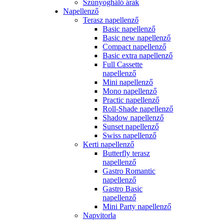
Szúnyogháló árak
Napellenző
Terasz napellenző
Basic napellenző
Basic new napellenző
Compact napellenző
Basic extra napellenző
Full Cassette
napellenző
Mini napellenző
Mono napellenző
Practic napellenző
Roll-Shade napellenző
Shadow napellenző
Sunset napellenző
Swiss napellenző
Kerti napellenző
Butterfly terasz
napellenző
Gastro Romantic
napellenző
Gastro Basic
napellenző
Mini Party napellenző
Napvitorla