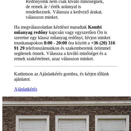
Redőnyeink nem csak kiváló minőségűek,
de remek ár / érték aránnyal is
rendelkeznek. Válassza a kedvező árakat,
válasszon minket.
Ha megválaszolatlan kérdései maradtak
Kombi
műanyag redőny
kapcsán vagy egyszerűen Ön is
szeretne egy klassz műanyag redőnyt, hívjon minket
munkanapokon
8:00 - 20:00
óra között a
+36 (20) 316
91 29
telefonszámunkon és szakembereink örömmel
segítenek önnek. Válassza a kiváló minőséget és a
remek szakértelmet, azaz válasszon minket.
Kattintson az Ajánlatkérés gombra, és kérjen tőlünk
ajánlatot.
Ajánlatkérés