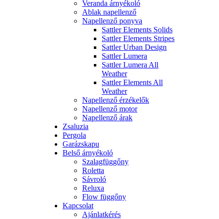
Veranda árnyékoló
Ablak napellenző
Napellenző ponyva
Sattler Elements Solids
Sattler Elements Stripes
Sattler Urban Design
Sattler Lumera
Sattler Lumera All
Weather
Sattler Elements All
Weather
Napellenző érzékelők
Napellenző motor
Napellenző árak
Zsaluzia
Pergola
Garázskapu
Belső árnyékoló
Szalagfüggőny
Roletta
Sávroló
Reluxa
Flow függőny
Kapcsolat
Ajánlatkérés